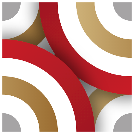
Ugrás
a
tartalomhoz