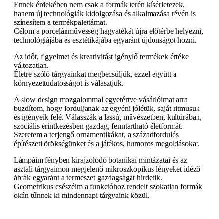
Ennek érdekében nem csak a formák terén kísérletezek,
hanem új technológiák kidolgozása és alkalmazása révén is
színesítem a termékpalettámat.
Célom a porcelánművesség hagyatékát újra előtérbe helyezni,
technológiájába és esztétikájába egyaránt újdonságot hozni.
Az időt, figyelmet és kreativitást igénylő termékek értéke
változatlan.
Életre szóló tárgyainkat megbecsüljük, ezzel együtt a
környezettudatosságot is választjuk.
A slow design mozgalommal egyetértve vásárlóimat arra
buzdítom, hogy forduljanak az egyéni jólétük, saját ritmusuk
és igényeik felé. Válasszák a lassú, művészetben, kultúrában,
szociális érintkezésben gazdag, fenntartható életformát.
Szeretem a terjengő ornamentikákat, a századfordulós
építészeti örökségünket és a játékos, humoros megoldásokat.
Lámpáim fényben kirajzolódó botanikai mintázatai és az
asztali tárgyaimon megjelenő mikroszkopikus lényeket idéző
ábrák egyaránt a természet gazdagságát hirdetik.
Geometrikus csészéim a funkcióhoz rendelt szokatlan formák
okán tűnnek ki mindennapi tárgyaink közül.