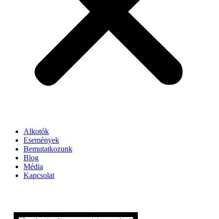
Alkotók
Események
Bemutatkozunk
Blog
Média
Kapcsolat