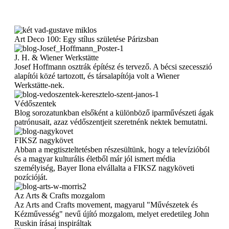
Art Deco 100: Egy stílus születése Párizsban
J. H. & Wiener Werkstätte
Josef Hoffmann osztrák építész és tervező. A bécsi szecesszió
alapítói közé tartozott, és társalapítója volt a Wiener
Werkstätte-nek.
Védőszentek
Blog sorozatunkban elsőként a különböző iparművészeti ágak
patrónusait, azaz védőszentjeit szeretnénk nektek bemutatni.
FIKSZ nagykövet
Abban a megtiszteltetésben részesültünk, hogy a televízióból
és a magyar kulturális életből már jól ismert média
személyiség, Bayer Ilona elvállalta a FIKSZ nagyköveti
pozícióját.
Az Arts & Crafts mozgalom
Az Arts and Crafts movement, magyarul "Művészetek és
Kézművesség" nevű újító mozgalom, melyet eredetileg John
Ruskin írásai inspiráltak