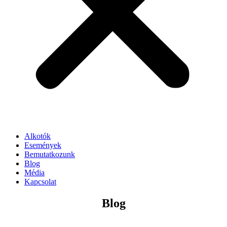
Alkotók
Események
Bemutatkozunk
Blog
Média
Kapcsolat
Blog