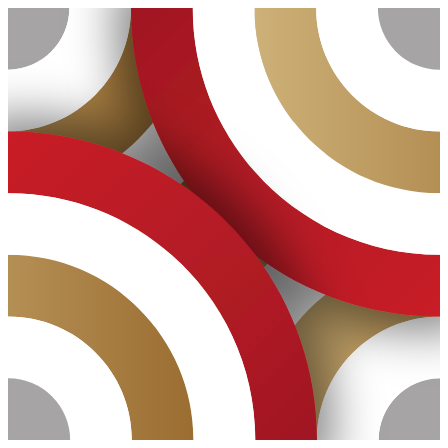
Ugrás
a
tartalomhoz