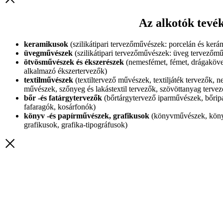
Az alkotók tevé
keramikusok
(szilikátipari tervezőművészek: porcelán és ker
üvegművészek
(szilikátipari tervezőművészek: üveg tervezőm
ötvösművészek és ékszerészek
(nemesfémet, fémet, drágakövet,
alkalmazó ékszertervezők)
textilművészek
(textiltervező művészek, textiljáték tervezők,
művészek, szőnyeg és lakástextil tervezők, szövöttanyag terve
bőr -és fatárgytervezők
(bőrtárgytervező iparművészek, bőripa
fafaragók, kosárfonók)
könyv -és papírművészek, grafikusok
(könyvművészek, könyv
grafikusok, grafika-tipográfusok)