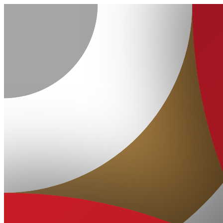
Ugrás
a
tartalomhoz