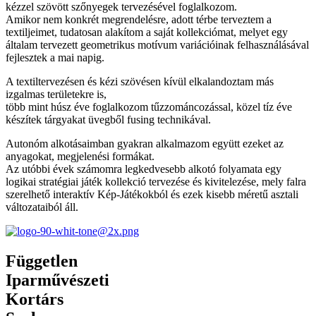
kézzel szövött szőnyegek tervezésével foglalkozom.
Amikor nem konkrét megrendelésre, adott térbe terveztem a
textiljeimet, tudatosan alakítom a saját kollekciómat, melyet egy
általam tervezett geometrikus motívum variációinak felhasználásával
fejlesztek a mai napig.
A textiltervezésen és kézi szövésen kívül elkalandoztam más
izgalmas területekre is,
több mint húsz éve foglalkozom tűzzománcozással, közel tíz éve
készítek tárgyakat üvegből fusing technikával.
Autonóm alkotásaimban gyakran alkalmazom együtt ezeket az
anyagokat, megjelenési formákat.
Az utóbbi évek számomra legkedvesebb alkotó folyamata egy
logikai stratégiai játék kollekció tervezése és kivitelezése, mely falra
szerelhető interaktív Kép-Játékokból és ezek kisebb méretű asztali
változataiból áll.
Független
Iparművészeti
Kortárs