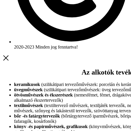
2020-2023 Minden jog fenntartva!
Az alkotók tevé
keramikusok
(szilikátipari tervezőművészek: porcelán és ker
üvegművészek
(szilikátipari tervezőművészek: üveg tervezőm
ötvösművészek és ékszerészek
(nemesfémet, fémet, drágakövet,
alkalmazó ékszertervezők)
textilművészek
(textiltervező művészek, textiljáték tervezők,
művészek, szőnyeg és lakástextil tervezők, szövöttanyag terve
bőr -és fatárgytervezők
(bőrtárgytervező iparművészek, bőripa
fafaragók, kosárfonók)
könyv -és papírművészek, grafikusok
(könyvművészek, könyv