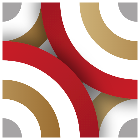
Ugrás
a
tartalomhoz