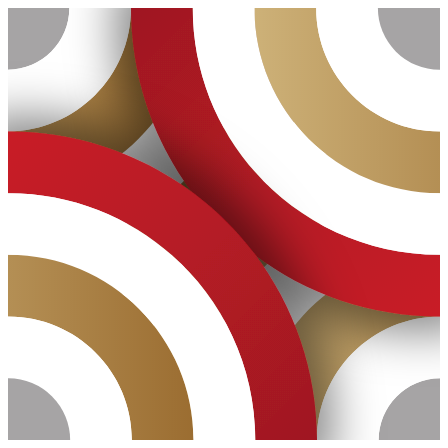
Ugrás
a
tartalomhoz