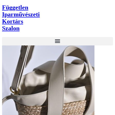
Független
Iparművészeti
Kortárs
Szalon