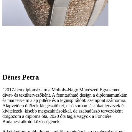
Dénes Petra
"2017-ben diplomáztam a Moholy-Nagy Művészeti Egyetemen,
divat- és textiltervezőként. A fenntartható design a diplomamunkám
és mai terveim alap pillére és a leginspirálóbb szempont számomra.
Alapvetően öltözék kiegészítőket, első sorban táskákat tervezek és
kivitelezek, kisebb megszakításokkal, de szabadúszó tervezőként
dolgozom a diploma óta. 2020 óta tagja vagyok a Fonciére
Budapest alkotó közösségének.
A két legfontosabb dolog, amiről szeretném ha az embereknek én