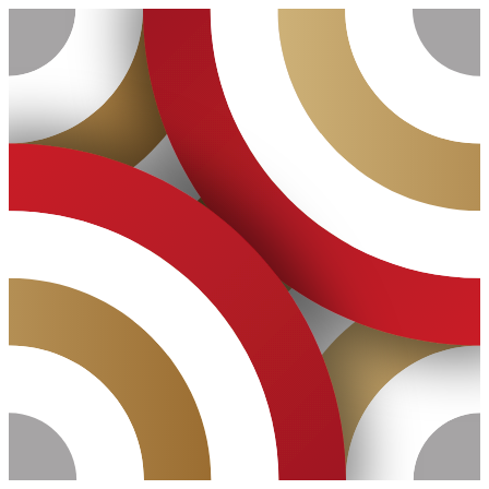
Ugrás
a
tartalomhoz