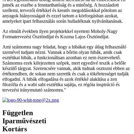
jutnék az eszébe a fenntarthatóság és a minőség. A hozzáadott
szellemi, tervezői értékkel és kreatív megoldásokkal pótolom az
anyagok hiányosságait és ezzel tartom a körforgásban azokat,
amelyeket ipari felhasználás során hulladéknak nyilvánítanának.
Az elmúlt években ilyen projektekkel nyertem Moholy-Nagy
Formatervezési Ösztöndíjat és Kozma Lajos Ösztöndíjat.
Ami számomra nagy feladat, hogy a hibákat egy átlag felhasználó
szemével tudjam nézni. Vannak a bőrön olyan hibák, amik csak
esztétikai hibák, a funkcionálisan azonban ez nem észrevehető.
Számomra ezek kifejezetten szépek, mert egyedivé teszik a belőle
készülő tárgyat. Szerencsére vannak, akik tudnak osztozni ebben az
értékrendben, de sokan nem szeretik és csak a tökéletességet tudják
elfogadni. A hibák elfogadása és azok értékké alakítása a zen
filozófia és a wabi sabi esztétika sajátja, ez régóta inspiráció és
tervezési iránymutató számomra."
Független
Iparművészeti
Kortárs