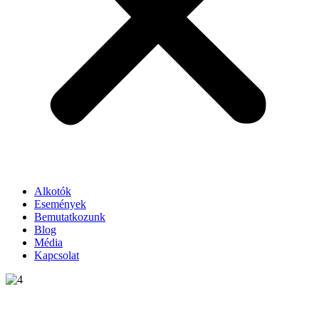
Alkotók
Események
Bemutatkozunk
Blog
Média
Kapcsolat