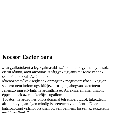
Kocsor Eszter Sára
„Tárgyalkotóként a legizgalmasabb számomra, hogy mennyire sokat
elárul rólunk, amit alkotunk. A tárgyak ugyanis telis-tele vannak
szimbólumokkal. Az általunk
létrehozott művek segítenek önmagunk megismerésében. Nagyon
sokszor nem tudom úgy kifejezni magam, ahogyan szeretném.
Jellemző rám egyfajta határozatlanság. Az ékszereimmel viszont
éppen ennek az ellenkezőjét sugallom.
Tudatos, határozott és önbizalommal teli embert tudok tükröztetni
általuk: olyat, amilyen mindig is szerettem volna lenni. És ez a
határozottság valahol biztosan ott van bennem, hiszen az ékszereim
erről beszélnek.”