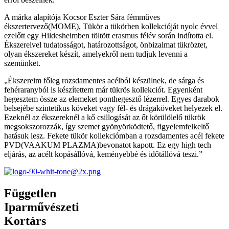
A márka alapítója Kocsor Eszter Sára fémműves
ékszertervező(MOME), Tükör a tükörben kollekcióját nyolc évvel
ezelőtt egy Hildesheimben töltött erasmus félév során indította el.
Ékszereivel tudatosságot, határozottságot, önbizalmat tükröztet,
olyan ékszereket készít, amelyekről nem tudjuk levenni a
szemünket.
„Ékszereim főleg rozsdamentes acélból készülnek, de sárga és
fehéraranyból is készítettem már tükrös kollekciót. Egyenként
hegesztem össze az elemeket ponthegesztő lézerrel. Egyes darabok
belsejébe szintetikus köveket vagy fél- és drágaköveket helyezek el.
Ezeknél az ékszereknél a kő csillogását az őt körülölelő tükrök
megsokszorozzák, így szemet gyönyörködtető, figyelemfelkeltő
hatásuk lesz. Fekete tükör kollekciómban a rozsdamentes acél fekete
PVD(VAAKUM PLAZMA)bevonatot kapott. Ez egy high tech
eljárás, az acélt kopásállóvá, keményebbé és időtállóvá teszi.”
Független
Iparművészeti
Kortárs