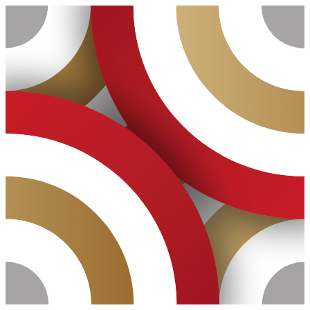
Ugrás
a
tartalomhoz