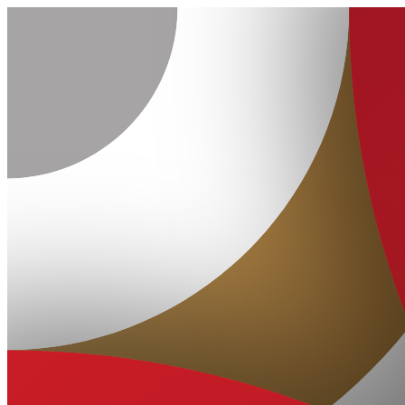
Ugrás
a
tartalomhoz