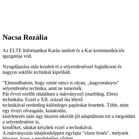
Nacsa Rozália
Az ELTE Informatikai Karán tanított és a Kar kommunikációs
igazgatója volt.
Nyugdíjazása után kezdett el a selyemfestéssel foglalkozni és
nagyon sokféle technikát kipróbált.
"Elmondhatom, hogy szinte nincs is olyan, „hagyományos”
selyemfestési technika, amit ne ismernék.
Pár évvel ezelőtt rátaláltam a márványozó (marbling, Ebru)
technikára. Ezzel a XII. század óta létező
technikával eredetileg különleges papírokat festettek. Több, mint
egy évnyi olvasgatás, kutakodás,
kísérletezés után úgy hiszem sikerült jól adaptálnom ezt a megoldást
a selyemfestésre is,
kendőket, sálakat készítek ezzel a technikával.
A márványozás tulajdonképpen egyfajta "vízen festés", melynek
lényege, hogy a megfelelően sűrített,