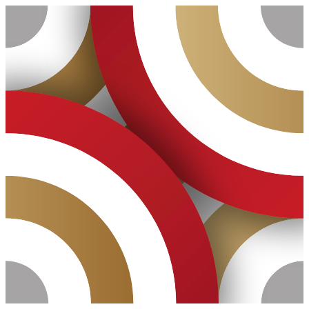
Ugrás
a
tartalomhoz