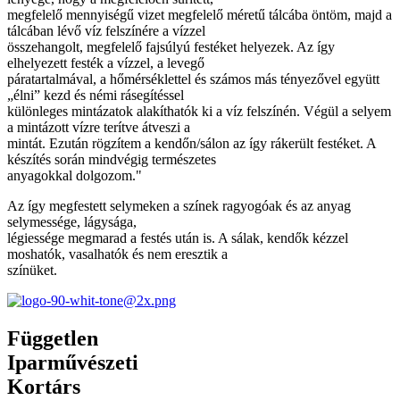
megfelelő mennyiségű vizet megfelelő méretű tálcába öntöm, majd a
tálcában lévő víz felszínére a vízzel
összehangolt, megfelelő fajsúlyú festéket helyezek. Az így
elhelyezett festék a vízzel, a levegő
páratartalmával, a hőmérséklettel és számos más tényezővel együtt
„élni” kezd és némi rásegítéssel
különleges mintázatok alakíthatók ki a víz felszínén. Végül a selyem
a mintázott vízre terítve átveszi a
mintát. Ezután rögzítem a kendőn/sálon az így rákerült festéket. A
készítés során mindvégig természetes
anyagokkal dolgozom."
Az így megfestett selymeken a színek ragyogóak és az anyag
selymessége, lágysága,
légiessége megmarad a festés után is. A sálak, kendők kézzel
moshatók, vasalhatók és nem eresztik a
színüket.
Független
Iparművészeti
Kortárs