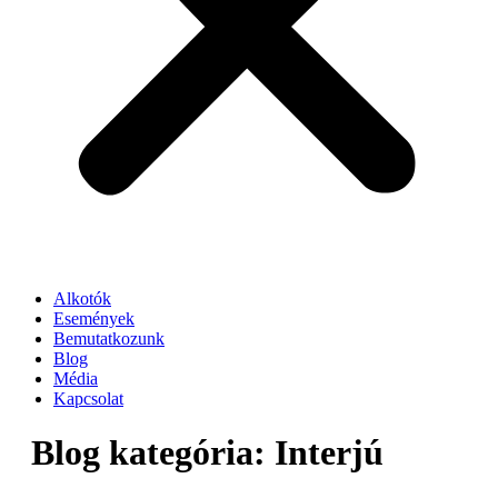
Alkotók
Események
Bemutatkozunk
Blog
Média
Kapcsolat
Blog kategória:
Interjú