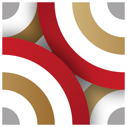
Ugrás
a
tartalomhoz