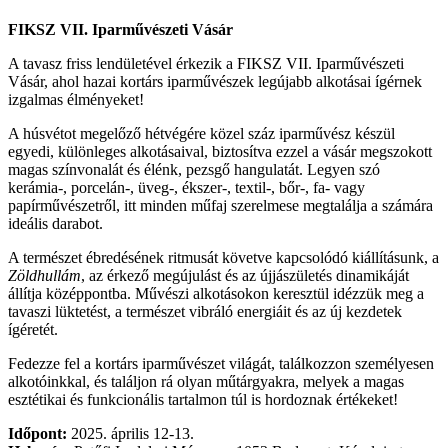
FIKSZ VII. Iparművészeti Vásár
A tavasz friss lendületével érkezik a FIKSZ VII. Iparművészeti
Vásár, ahol hazai kortárs iparművészek legújabb alkotásai ígérnek
izgalmas élményeket!
A húsvétot megelőző hétvégére közel száz iparművész készül
egyedi, különleges alkotásaival, biztosítva ezzel a vásár megszokott
magas színvonalát és élénk, pezsgő hangulatát. Legyen szó
kerámia-, porcelán-, üveg-, ékszer-, textil-, bőr-, fa- vagy
papírművészetről, itt minden műfaj szerelmese megtalálja a számára
ideális darabot.
A természet ébredésének ritmusát követve kapcsolódó kiállításunk, a
Zöldhullám
, az érkező megújulást és az újjászületés dinamikáját
állítja középpontba. Művészi alkotásokon keresztül idézzük meg a
tavaszi lüktetést, a természet vibráló energiáit és az új kezdetek
ígéretét.
Fedezze fel a kortárs iparművészet világát, találkozzon személyesen
alkotóinkkal, és találjon rá olyan műtárgyakra, melyek a magas
esztétikai és funkcionális tartalmon túl is hordoznak értékeket!
Időpont:
2025. április 12-13.