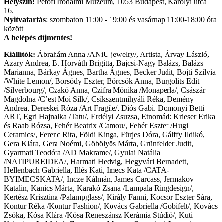
Helyszín:
Petőfi Irodalmi Múzeum, 1053 Budapest, Károlyi utca
16.
Nyitvatartás
: szombaton 11:00 - 19:00 és vasárnap 11:00-18:00 óra
között
A belépés díjmentes!
Kiállítók:
Ábrahám Anna /ANiU jewelry/, Artista, Árvay László,
Azary Andrea, B. Horváth Brigitta, Bajcsi-Nagy Balázs, Balázs
Marianna, Bárkay Ágnes, Bartha Ágnes, Becker Judit, Bojti Szilvia
/White Lemon/, Borsódy Eszter, Börcsök Anna, Burgolits Edit
/Silverbourg/, Czakó Anna, Czifra Mónika /Monaperla/, Császár
Magdolna /C’est Moi Silk/, Csíkszentmihyáli Réka, Demény
Andrea, Dereskei Róza /Art Fragile/, Diós Gabi, Domonyi Betti
ART, Egri Hajnalka /Tatu/, Erdélyi Zsuzsa, Etnomád: Krieser Erika
és Raab Rózsa, Fehér Beatrix /Camou/, Fehér Eszter /Hugi
Ceramics/, Ferenc Rita, Földi Kinga, Fürjes Dóra, Gálffy Ildikó,
Gera Klára, Gera Noémi, Göbölyös Márta, Grünfelder Judit,
Gyarmati Teodóra /AD Makrame/, Gyulai Natália
/NATIPUREIDEA/, Harmati Hedvig, Hegyvári Bernadett,
Hellenbach Gabriella, Illés Kati, Imecs Kata /CATA-
BYIMECSKATA/, Incze Kálmán, James Carcass, Jermakov
Katalin, Kanics Márta, Karakó Zsana /Lampala Ringdesign/,
Kertész Krisztina /Palampglass/, Király Fanni, Kocsor Eszter Sára,
Kontur Réka /Kontur Fashion/, Kovács Gabriella /Gobifelt/, Kovács
Zsóka, Kósa Klára /Kósa Reneszánsz Kerámia Stúdió/, Kuti