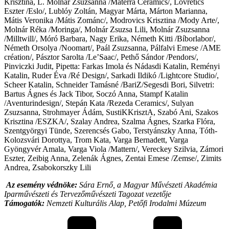
Krisztina, L. Molnár Zsuzsanna /Materra Ceramics/, Lovretics
Eszter /Eslo/, Lublóy Zoltán, Magyar Márta, Márton Marianna,
Mátis Veronika /Mátis Zománc/, Modrovics Krisztina /Mody Arte/,
Molnár Réka /Moringa/, Molnár Zsuzsa Lili, Molnár Zsuzsanna
/Milltwill/, Móró Barbara, Nagy Erika, Németh Kitti /Bíborlabor/,
Németh Orsolya /Noomart/, Paál Zsuzsanna, Pálfalvi Emese /AME
création/, Pásztor Sarolta /Le’Saac/, Pethő Sándor /Pendors/,
Pinviczki Judit, Pipetta: Farkas Imola és Nádasdi Katalin, Reményi
Katalin, Ruder Éva /Ré Design/, Sarkadi Ildikó /Lightcore Studio/,
Scheer Katalin, Schneider Tamásné /BariZ/Segesdi Bori, Silvetri:
Bartus Ágnes és Jack Tibor, Soczó Anna, Stampf Katalin
/Aventurindesign/, Stepán Kata /Rezeda Ceramics/, Sulyan
Zsuzsanna, Strohmayer Ádám, SustiKKrisztA, Szabó Ani, Szakos
Krisztina /ESZKA/, Szalay Andrea, Szalma Ágnes, Szarka Flóra,
Szentgyörgyi Tünde, Szerencsés Gabo, Terstyánszky Anna, Tóth-
Kolozsvári Dorottya, Trom Kata, Varga Bernadett, Varga
Gyöngyvér Amala, Varga Viola /Mattern/, Vereckey Szilvia, Zámori
Eszter, Zeibig Anna, Zelenák Ágnes, Zentai Emese /Zemse/, Zimits
Andrea, Zsabokorszky Lili
Az esemény védnöke:
Sára Ernő, a Magyar Művészeti Akadémia
Iparművészeti és Tervezőművészeti Tagozat vezetője
Támogatók:
Nemzeti Kulturális Alap, Petőfi Irodalmi Múzeum