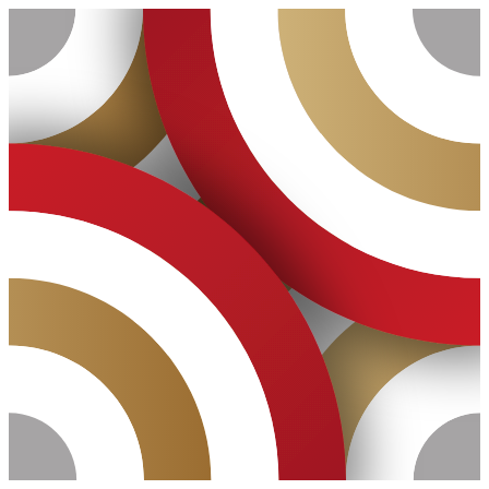
Ugrás
a
tartalomhoz