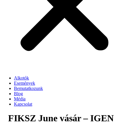
Alkotók
Események
Bemutatkozunk
Blog
Média
Kapcsolat
FIKSZ June vásár – IGEN