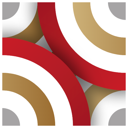
Ugrás
a
tartalomhoz