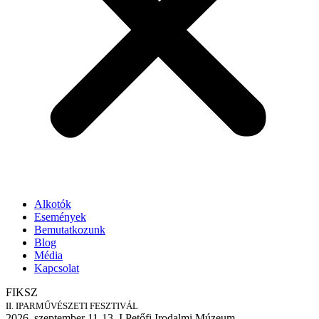
Alkotók
Események
Bemutatkozunk
Blog
Média
Kapcsolat
FIKSZ
II. IPARMŰVÉSZETI FESZTIVÁL
2026. szeptember 11-13. I Petőfi Irodalmi Múzeum