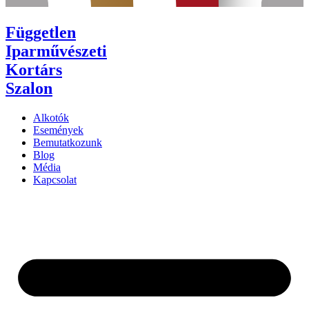
Független
Iparművészeti
Kortárs
Szalon
Alkotók
Események
Bemutatkozunk
Blog
Média
Kapcsolat