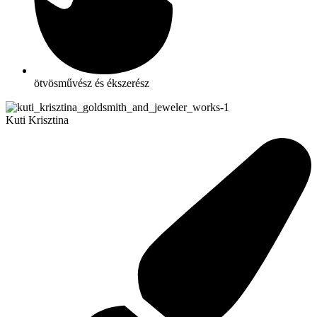
ötvösművész és ékszerész
Kuti Krisztina