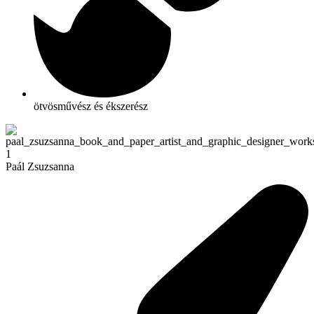
ötvösművész és ékszerész
Paál Zsuzsanna