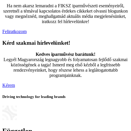
Ha nem akarsz lemaradni a FIKSZ iparművészeti eseményeiről,
szeretnél a témával kapcsolatos érdekes cikkeket olvasni blogunkon
vagy megnéznéd, meghallgatnád aktuális média megjelenésünket,
iratkozz fel hírlevelünkre!
Feliratkozom
Kérd szakmai hírlevelünket!
Kedves iparművész barátunk!
Legyél Magyarország legnagyobb és folyamatosan fejlődő szakmai
közösségének a tagja! Ismerd meg első kézből a legfrissebb
rendezvényeinket, hogy részese lehess a leglátogatottabb
programjainknak.
Kérem
Driving technology for leading brands